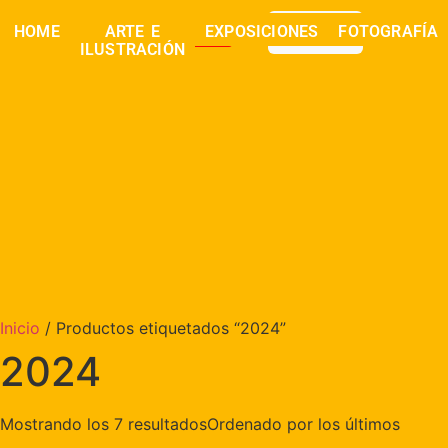
0,00
€
HOME
ARTE E
EXPOSICIONES
FOTOGRAFÍA
buscar
ILUSTRACIÓN
Inicio
/ Productos etiquetados “2024”
2024
Mostrando los 7 resultados
Ordenado por los últimos