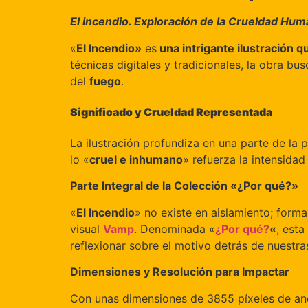
El incendio. Exploración de la Crueldad Hu
«
El Incendio»
es
una intrigante ilustración 
técnicas digitales y tradicionales, la obra b
del
fuego
.
Significado y Crueldad Representada
La ilustración profundiza en una parte de l
lo «
cruel e inhumano
» refuerza la intensida
Parte Integral de la Colección «¿Por qué?»
«
El Incendio
» no existe en aislamiento; form
visual
Vamp
. Denominada «
¿Por qué?
«
, esta
reflexionar sobre el motivo detrás de nuestr
Dimensiones y Resolución para Impactar
Con unas dimensiones de 3855 píxeles de ancho