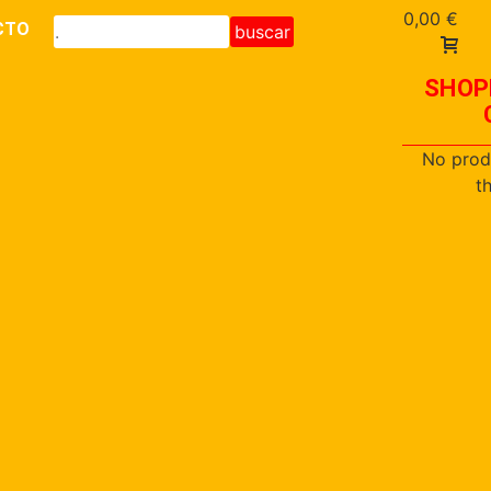
0,00
€
CTO
buscar
SHOP
No prod
t