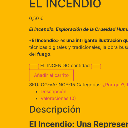
EL INCENDIO
0,50
€
El incendio. Exploración de la Crueldad Hu
«
El Incendio»
es
una intrigante ilustración 
técnicas digitales y tradicionales, la obra b
del
fuego
.
EL INCENDIO cantidad
Añadir al carrito
SKU:
OG-VA-INCE-15
Categorías:
¿Por que?
,
Descripción
Valoraciones (0)
Descripción
El Incendio: Una Represen