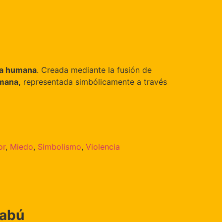
eza humana
. Creada mediante la fusión de
umana,
representada simbólicamente a través
or
,
Miedo
,
Simbolismo
,
Violencia
Tabú