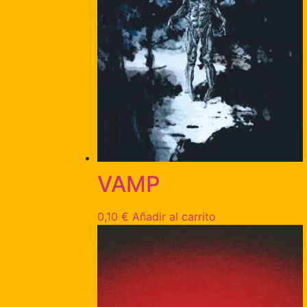
VAMP
0,10
€
Añadir al carrito