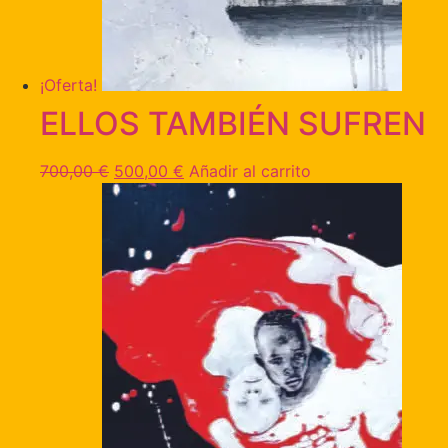
¡Oferta!
ELLOS TAMBIÉN SUFREN
700,00
€
500,00
€
Añadir al carrito