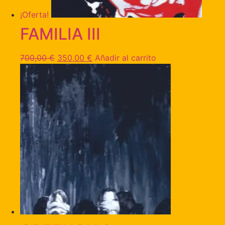
¡Oferta!
FAMILIA III
700,00
€
350,00
€
Añadir al carrito