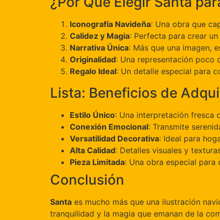
¿Por Qué Elegir Santa par
Iconografía Navideña
: Una obra que ca
Calidez y Magia
: Perfecta para crear u
Narrativa Única
: Más que una imagen, e
Originalidad
: Una representación poco c
Regalo Ideal
: Un detalle especial para c
Lista: Beneficios de Adqui
Estilo Único
: Una interpretación fresca 
Conexión Emocional
: Transmite serenid
Versatilidad Decorativa
: Ideal para hog
Alta Calidad
: Detalles visuales y textur
Pieza Limitada
: Una obra especial para 
Conclusión
Santa
es mucho más que una ilustración navide
tranquilidad y la magia que emanan de la com