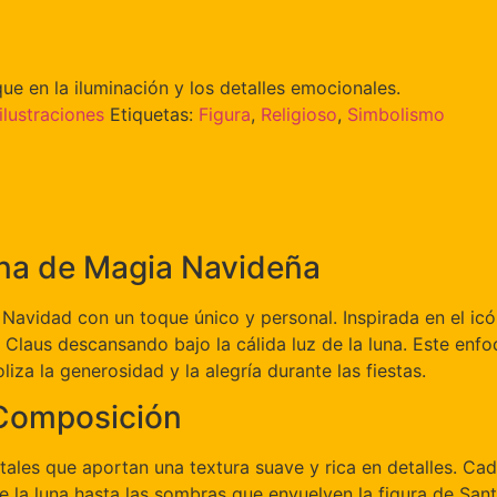
oque en la iluminación y los detalles emocionales.
ilustraciones
Etiquetas:
Figura
,
Religioso
,
Simbolismo
ena de Magia Navideña
Navidad con un toque único y personal. Inspirada en el icón
us descansando bajo la cálida luz de la luna. Este enfoque
a la generosidad y la alegría durante las fiestas.
 Composición
gitales que aportan una textura suave y rica en detalles. 
 de la luna hasta las sombras que envuelven la figura de S