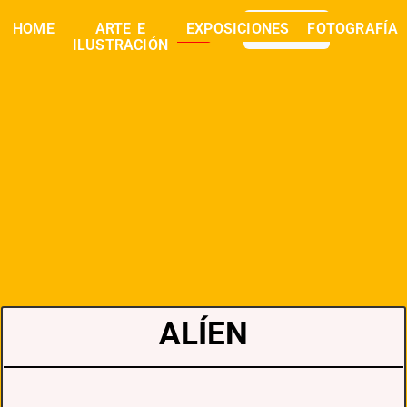
0,00
€
HOME
ARTE E
EXPOSICIONES
FOTOGRAFÍA
buscar
ILUSTRACIÓN
ALÍEN