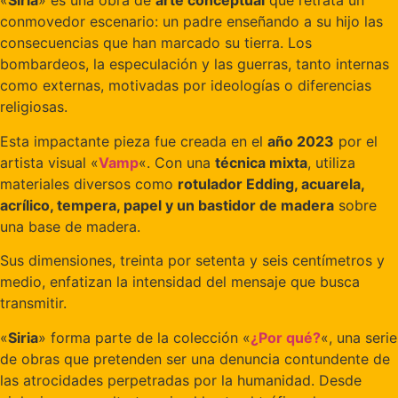
«
Siria
» es una obra de
arte conceptual
que retrata un
conmovedor escenario: un padre enseñando a su hijo las
consecuencias que han marcado su tierra. Los
bombardeos, la especulación y las guerras, tanto internas
como externas, motivadas por ideologías o diferencias
religiosas.
Esta impactante pieza fue creada en el
año 2023
por el
artista visual «
Vamp
«. Con una
técnica mixta
, utiliza
materiales diversos como
rotulador Edding, acuarela,
acrílico, tempera, papel y un bastidor de madera
sobre
una base de madera.
Sus dimensiones, treinta por setenta y seis centímetros y
medio, enfatizan la intensidad del mensaje que busca
transmitir.
«
Siria
» forma parte de la colección «
¿Por qué?
«, una serie
de obras que pretenden ser una denuncia contundente de
las atrocidades perpetradas por la humanidad. Desde