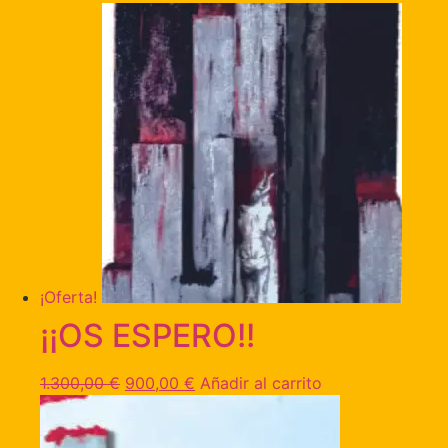
¡Oferta!
¡¡OS ESPERO!!
1.300,00
€
900,00
€
Añadir al carrito