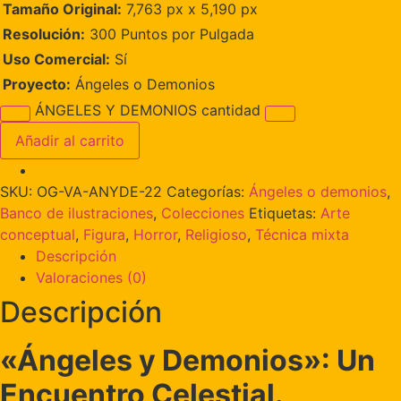
Tamaño Original:
7,763 px x 5,190 px
Resolución:
300 Puntos por Pulgada
Uso Comercial:
Sí
Proyecto:
Ángeles o Demonios
ÁNGELES Y DEMONIOS cantidad
Añadir al carrito
SKU:
OG-VA-ANYDE-22
Categorías:
Ángeles o demonios
,
Banco de ilustraciones
,
Colecciones
Etiquetas:
Arte
conceptual
,
Figura
,
Horror
,
Religioso
,
Técnica mixta
Descripción
Valoraciones (0)
Descripción
«Ángeles y Demonios»: Un
Encuentro Celestial.