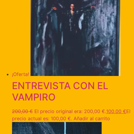
¡Oferta!
ENTREVISTA CON EL
VAMPIRO
200,00
€
El precio original era: 200,00 €.
100,00
€
El
precio actual es: 100,00 €.
Añadir al carrito