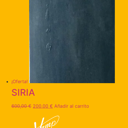
¡Oferta!
SIRIA
600,00
€
200,00
€
Añadir al carrito