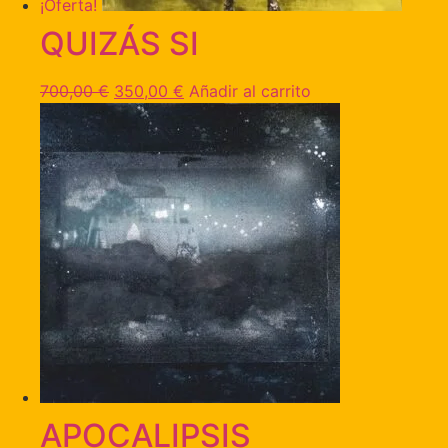
¡Oferta!
QUIZÁS SI
700,00
€
350,00
€
Añadir al carrito
APOCALIPSIS