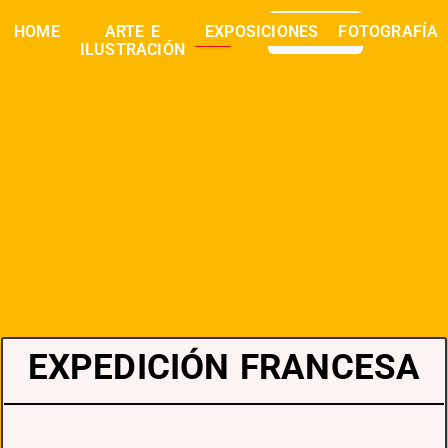
0,00
€
HOME
ARTE E
EXPOSICIONES
FOTOGRAFÍA
buscar
ILUSTRACIÓN
EXPEDICIÓN FRANCESA