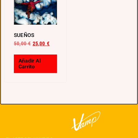
SUEÑOS
50,00
€
25,00
€
Añadir Al
Carrito