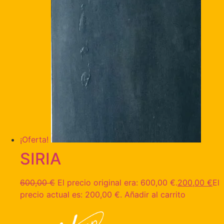
¡Oferta!
SIRIA
600,00
€
El precio original era: 600,00 €.
200,00
€
El
precio actual es: 200,00 €.
Añadir al carrito