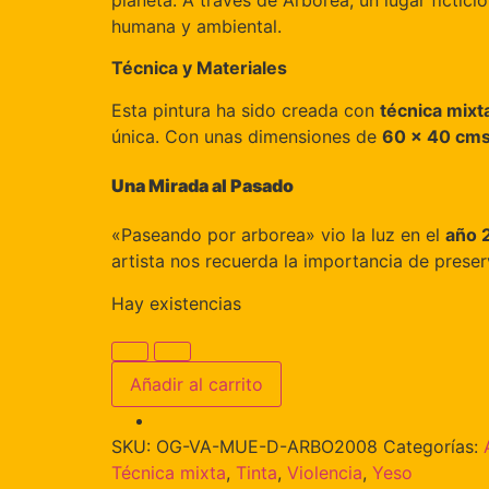
planeta. A través de Arborea, un lugar fictic
humana y ambiental.
Técnica y Materiales
Esta pintura ha sido creada con
técnica mixt
única. Con unas dimensiones de
60 x 40 cm
Una Mirada al Pasado
«Paseando por arborea» vio la luz en el
año 
artista nos recuerda la importancia de prese
Hay existencias
Añadir al carrito
SKU:
OG-VA-MUE-D-ARBO2008
Categorías:
Técnica mixta
,
Tinta
,
Violencia
,
Yeso