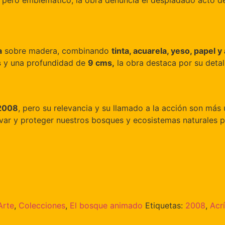
io pero emblemático, la obra denuncia el despiadado acto de
a
sobre madera, combinando
tinta, acuarela, yeso, papel y 
s
y una profundidad de
9 cms,
la obra destaca por su detal
2008
, pero su relevancia y su llamado a la acción son más 
rvar y proteger nuestros bosques y ecosistemas naturales p
Arte
,
Colecciones
,
El bosque animado
Etiquetas:
2008
,
Acrí