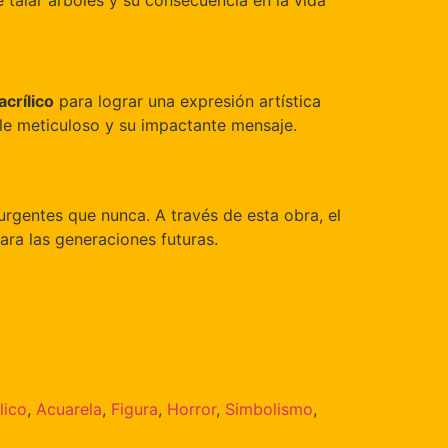
 talar árboles y su consecuencia en la vida
acrílico
para lograr una expresión artística
le meticuloso y su impactante mensaje.
urgentes que nunca. A través de esta obra, el
ara las generaciones futuras.
lico
,
Acuarela
,
Figura
,
Horror
,
Simbolismo
,