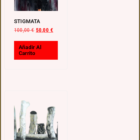
STIGMATA
100,00
€
50,00
€
Añadir Al
Carrito