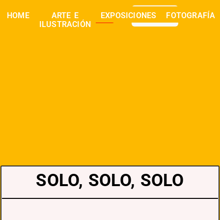
0,00
€
HOME
ARTE E
EXPOSICIONES
FOTOGRAFÍA
buscar
ILUSTRACIÓN
SOLO, SOLO, SOLO