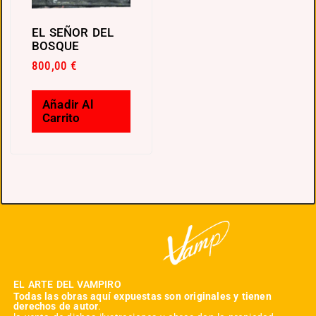
EL SEÑOR DEL
BOSQUE
800,00
€
Añadir Al
Carrito
EL ARTE DEL VAMPIRO
Todas las obras aquí expuestas son originales y tienen
derechos de autor
.