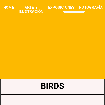
0,00
€
HOME
ARTE E
EXPOSICIONES
FOTOGRAFÍA
buscar
ILUSTRACIÓN
BIRDS