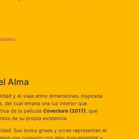
olismo
el Alma
dad y el viaje entre dimensiones. Inspirada
a, del cual emana una luz interior que
tiva de la película
Coverture
(2017)
, que
ntos de su propia existencia.
didad. Sus tonos grises y ocres representan el
giere una conexión con algo trascendental y