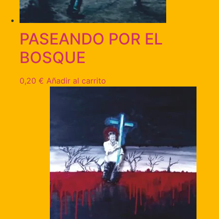
PASEANDO POR EL
BOSQUE
0,20
€
Añadir al carrito