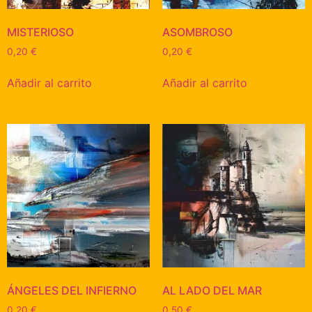
MISTERIOSO
ASOMBROSO
0,20
€
0,20
€
Añadir al carrito
Añadir al carrito
ÁNGELES DEL INFIERNO
AL LADO DEL MAR
0,20
€
0,50
€