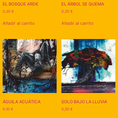
EL BOSQUE ARDE
EL ÁRBOL SE QUEMA
0,20
€
0,20
€
Añadir al carrito
Añadir al carrito
ÁGUILA ACUÁTICA
SOLO BAJO LA LLUVIA
0,10
€
0,20
€