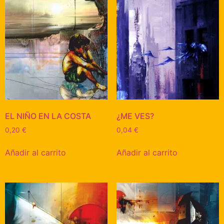
EL NIÑO EN LA COSTA
¿ME VES?
0,20
€
0,04
€
Añadir al carrito
Añadir al carrito