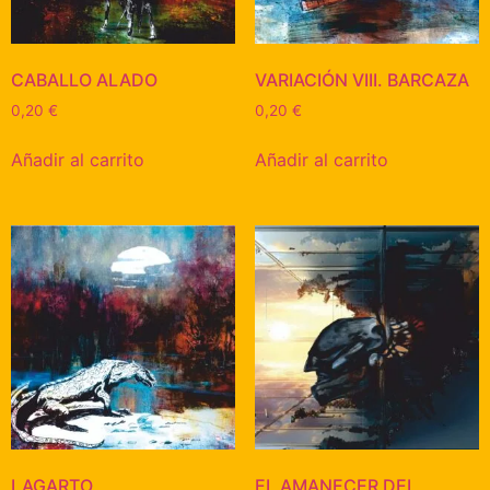
CABALLO ALADO
VARIACIÓN VIII. BARCAZA
0,20
€
0,20
€
Añadir al carrito
Añadir al carrito
LAGARTO
EL AMANECER DEL