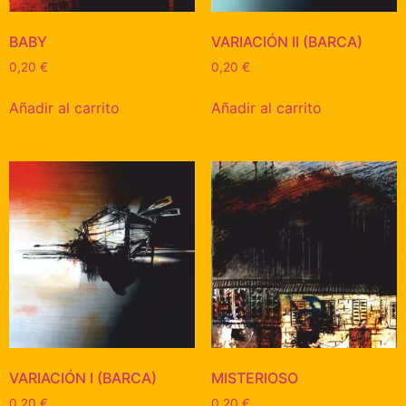
BABY
VARIACIÓN II (BARCA)
0,20
€
0,20
€
Añadir al carrito
Añadir al carrito
VARIACIÓN I (BARCA)
MISTERIOSO
0,20
€
0,20
€