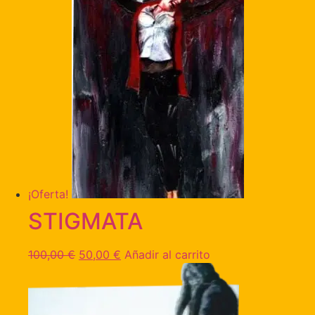
¡Oferta!
STIGMATA
100,00
€
50,00
€
Añadir al carrito