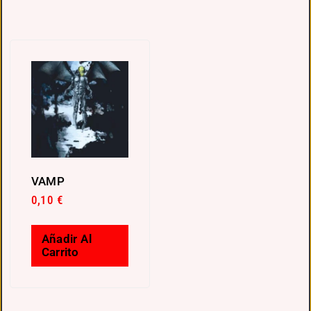
VAMP
0,10
€
Añadir Al
Carrito