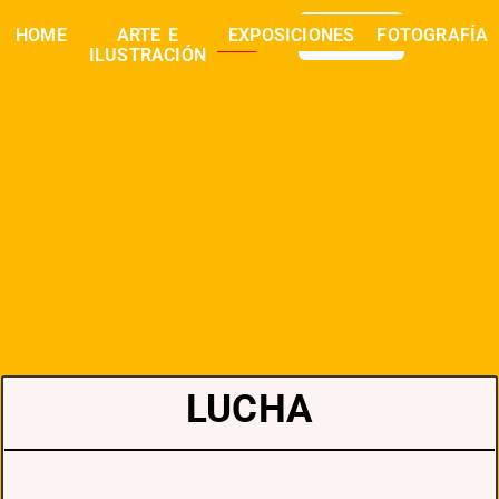
0,00
€
HOME
ARTE E
EXPOSICIONES
FOTOGRAFÍA
buscar
ILUSTRACIÓN
LUCHA