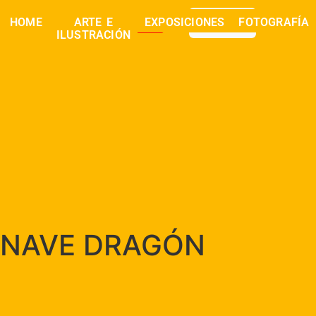
0,00
€
HOME
ARTE E
EXPOSICIONES
FOTOGRAFÍA
buscar
ILUSTRACIÓN
NAVE DRAGÓN