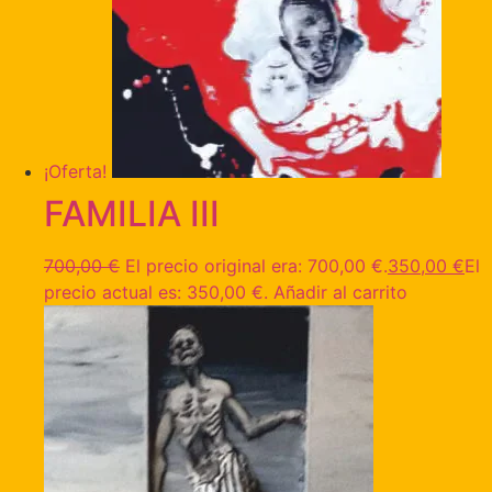
¡Oferta!
FAMILIA III
700,00
€
El precio original era: 700,00 €.
350,00
€
El
precio actual es: 350,00 €.
Añadir al carrito