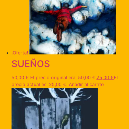
¡Oferta!
SUEÑOS
50,00
€
El precio original era: 50,00 €.
25,00
€
El
precio actual es: 25,00 €.
Añadir al carrito