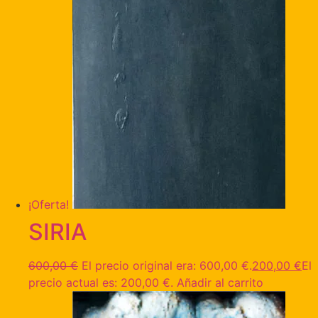
¡Oferta!
SIRIA
600,00
€
El precio original era: 600,00 €.
200,00
€
El
precio actual es: 200,00 €.
Añadir al carrito