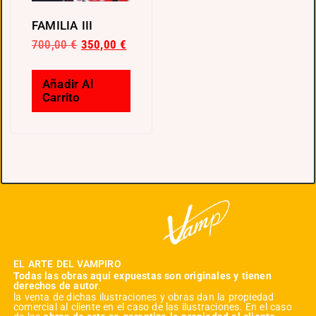
FAMILIA III
700,00
€
350,00
€
Añadir Al
Carrito
EL ARTE DEL VAMPIRO
Todas las obras aquí expuestas son originales y tienen
derechos de autor
.
la venta de dichas ilustraciones y obras dan la propiedad
comercial al cliente en el caso de las ilustraciones. En el caso