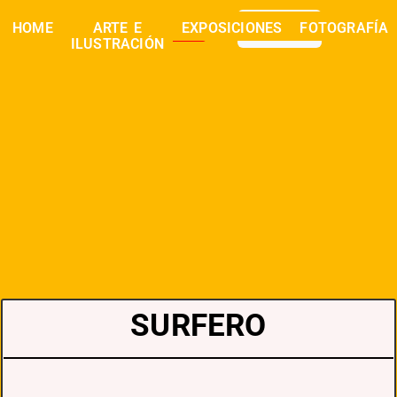
0,00
€
HOME
ARTE E
EXPOSICIONES
FOTOGRAFÍA
buscar
ILUSTRACIÓN
SURFERO