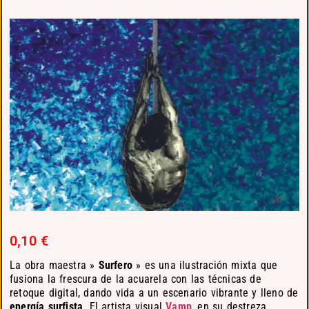
0,10
€
La obra maestra »
Surfero
» es una ilustración mixta que
fusiona la frescura de la acuarela con las técnicas de
retoque digital, dando vida a un escenario vibrante y lleno de
energía surfista
. El artista visual
Vamp
, en su destreza