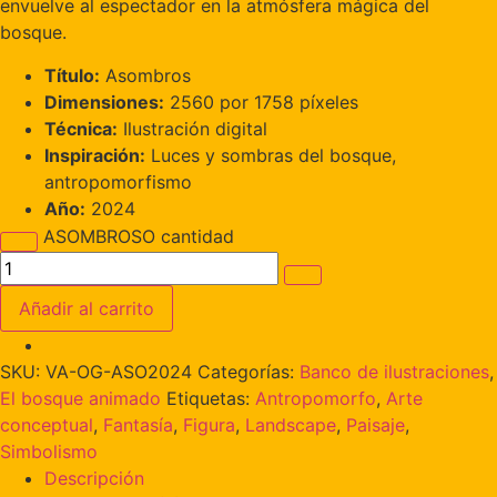
envuelve al espectador en la atmósfera mágica del
bosque.
Título:
Asombros
Dimensiones:
2560 por 1758 píxeles
Técnica:
Ilustración digital
Inspiración:
Luces y sombras del bosque,
antropomorfismo
Año:
2024
ASOMBROSO cantidad
Añadir al carrito
SKU:
VA-OG-ASO2024
Categorías:
Banco de ilustraciones
,
El bosque animado
Etiquetas:
Antropomorfo
,
Arte
conceptual
,
Fantasía
,
Figura
,
Landscape
,
Paisaje
,
Simbolismo
Descripción