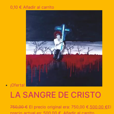
0,10
€
Añadir al carrito
¡Oferta!
LA SANGRE DE CRISTO
750,00
€
El precio original era: 750,00 €.
500,00
€
El
precio actual es: 500,00 €.
Añadir al carrito