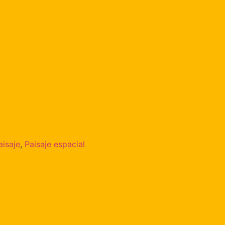
aisaje
,
Paisaje espacial