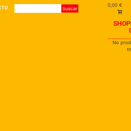
0,00
€
CTO
buscar
SHOP
No prod
t