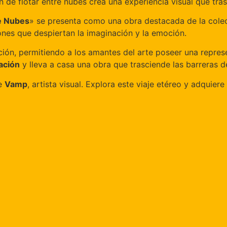
n de flotar entre nubes crea una experiencia visual que tras
e Nubes
» se presenta como una obra destacada de la cole
iones que despiertan la imaginación y la emoción.
ción, permitiendo a los amantes del arte poseer una represe
ración
y lleva a casa una obra que trasciende las barreras de
de
Vamp
, artista visual. Explora este viaje etéreo y adquie