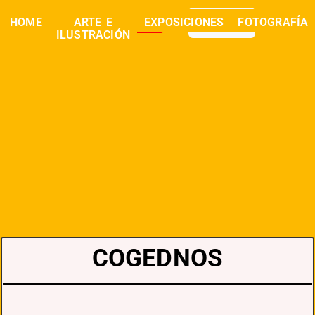
0,00
€
HOME
ARTE E
EXPOSICIONES
FOTOGRAFÍA
buscar
ILUSTRACIÓN
COGEDNOS