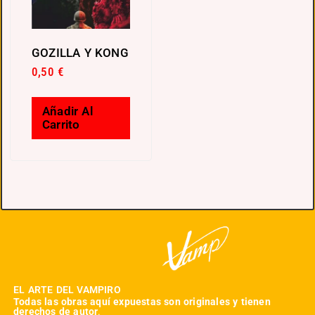
GOZILLA Y KONG
0,50
€
Añadir Al
Carrito
EL ARTE DEL VAMPIRO
Todas las obras aquí expuestas son originales y tienen
derechos de autor
.