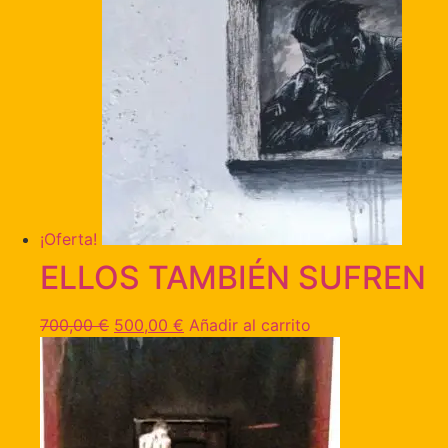
¡Oferta!
ELLOS TAMBIÉN SUFREN
700,00
€
500,00
€
Añadir al carrito