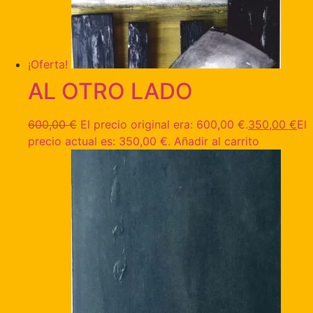
¡Oferta!
AL OTRO LADO
600,00
€
El precio original era: 600,00 €.
350,00
€
El
precio actual es: 350,00 €.
Añadir al carrito