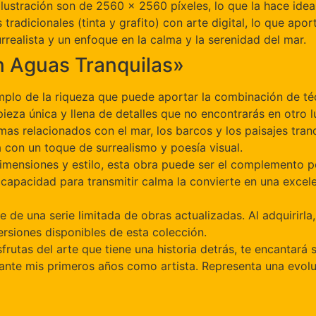
ilustración son de 2560 x 2560 píxeles, lo que la hace idea
tradicionales (tinta y grafito) con arte digital, lo que apor
rrealista y un enfoque en la calma y la serenidad del mar.
n Aguas Tranquilas»
mplo de la riqueza que puede aportar la combinación de téc
za única y llena de detalles que no encontrarás en otro l
emas relacionados con el mar, los barcos y los paisajes tranq
a con un toque de surrealismo y poesía visual.
dimensiones y estilo, esta obra puede ser el complemento p
apacidad para transmitir calma la convierte en una excelen
te de una serie limitada de obras actualizadas. Al adquirirl
versiones disponibles de esta colección.
isfrutas del arte que tiene una historia detrás, te encantará
ante mis primeros años como artista. Representa una evolu