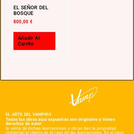
EL SEÑOR DEL
BOSQUE
800,00
€
Añadir Al
Carrito
EL ARTE DEL VAMPIRO
Todas las obras aquí expuestas son originales y tienen
derechos de autor
.
la venta de dichas ilustraciones y obras dan la propiedad
comercial al cliente en el caso de las ilustraciones. En el caso