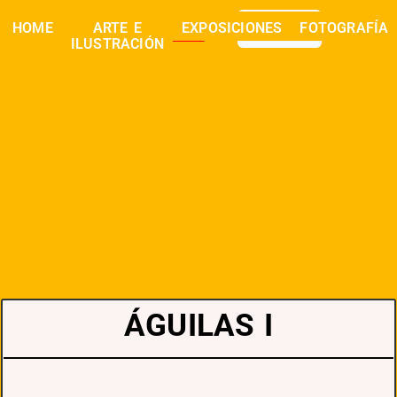
0,00
€
HOME
ARTE E
EXPOSICIONES
FOTOGRAFÍA
buscar
ILUSTRACIÓN
ÁGUILAS I