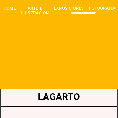
0,00
€
HOME
ARTE E
EXPOSICIONES
FOTOGRAFÍA
buscar
ILUSTRACIÓN
LAGARTO