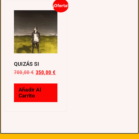
¡Oferta!
QUIZÁS SI
700,00
€
350,00
€
Añadir Al
Carrito