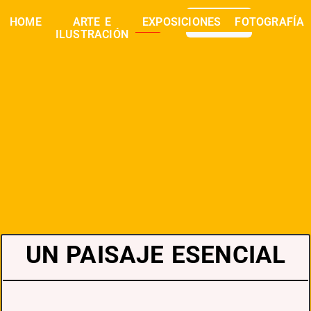
0,00
€
HOME
ARTE E
EXPOSICIONES
FOTOGRAFÍA
buscar
ILUSTRACIÓN
UN PAISAJE ESENCIAL