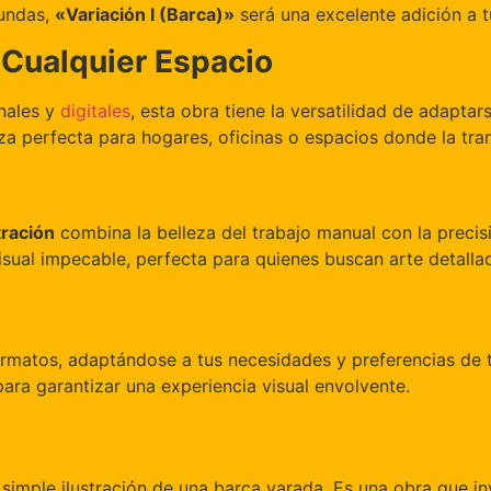
undas,
«Variación I (Barca)»
será una excelente adición a t
 Cualquier Espacio
onales y
digitales
, esta obra tiene la versatilidad de adaptar
eza perfecta para hogares, oficinas o espacios donde la tran
stración
combina la belleza del trabajo manual con la precisió
isual impecable, perfecta para quienes buscan arte detallad
formatos, adaptándose a tus necesidades y preferencias de 
ara garantizar una experiencia visual envolvente.
mple ilustración de una barca varada. Es una obra que invi