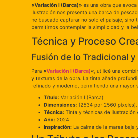
«Variación I (Barca)»
es una obra que evoca l
ilustración nos presenta una barca de pescador
he buscado capturar no solo el paisaje, sin
permitirnos contemplar la simplicidad y la be
Técnica y Proceso Cre
Fusión de lo Tradicional y 
Para
«
Variación I (Barca)
«
, utilicé una combi
y texturas de la obra. La tinta añade profund
refinado y moderno, permitiendo una mayor ver
Título:
Variación I (Barca)
Dimensiones:
(2534 por 2560 píxeles). 
Técnica:
Tinta y técnicas de ilustración 
Año:
2024
Inspiración:
La calma de la marea baja y