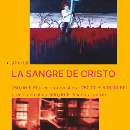
¡Oferta!
LA SANGRE DE CRISTO
750,00
€
El precio original era: 750,00 €.
500,00
€
El
precio actual es: 500,00 €.
Añadir al carrito