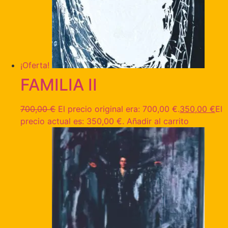
¡Oferta!
FAMILIA II
700,00
€
El precio original era: 700,00 €.
350,00
€
El
precio actual es: 350,00 €.
Añadir al carrito