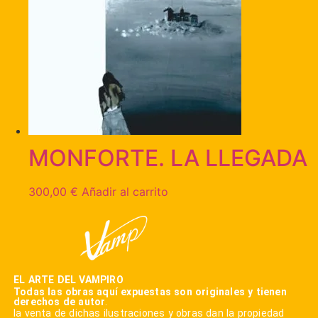
MONFORTE. LA LLEGADA
300,00
€
Añadir al carrito
EL ARTE DEL VAMPIRO
Todas las obras aquí expuestas son originales y tienen
derechos de autor
.
la venta de dichas ilustraciones y obras dan la propiedad