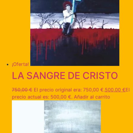
¡Oferta!
LA SANGRE DE CRISTO
750,00
€
El precio original era: 750,00 €.
500,00
€
El
precio actual es: 500,00 €.
Añadir al carrito