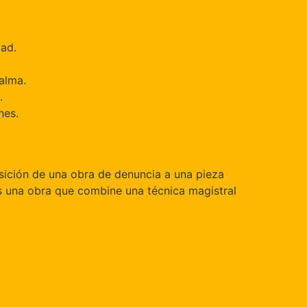
dad.
calma.
.
nes.
ansición de una obra de denuncia a una pieza
as una obra que combine una técnica magistral