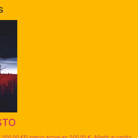
s
STO
.
500,00
€
El precio actual es: 500,00 €.
Añadir al carrito