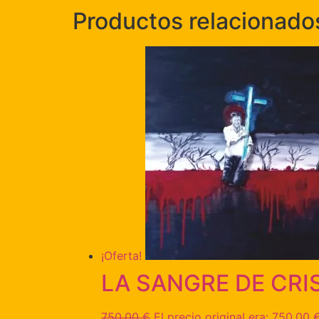
Productos relacionado
¡Oferta!
LA SANGRE DE CRI
750,00
€
El precio original era: 750,00 €